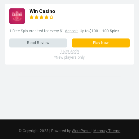
Win Casino
1 Free Spin credited for every $1
deposit
. Up to $100 +
100 Spins
Read Review
Play Now
T&Cs Apply
*New players only
© Copyright 2023 | Powered by
WordPress
|
Mercury Theme