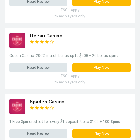
Read Review
Play Now
T&Cs Apply
*New players only
Ocean Casino
Ocean Casino: 200% match bonus up to $500 + 20 bonus spins
Read Review
Play Now
T&Cs Apply
*New players only
Spades Casino
1 Free Spin credited for every $1
deposit
. Up to $100 +
100 Spins
Read Review
Play Now