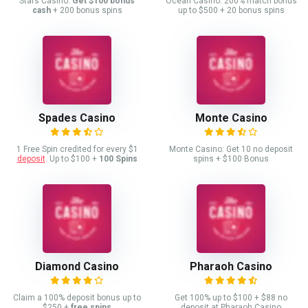
Stars Casino:
Get $100 bonus
Ocean Casino: 200% match bonus
cash
+ 200 bonus spins
up to $500 + 20 bonus spins
Spades Casino
Monte Casino
1 Free Spin credited for every $1
Monte Casino: Get 10 no deposit
deposit
. Up to $100 +
100 Spins
spins + $100 Bonus
Diamond Casino
Pharaoh Casino
Claim a 100% deposit bonus up to
Get 100% up to $100 + $88 no
$250 +
free spins
deposit at Pharaoh Casino