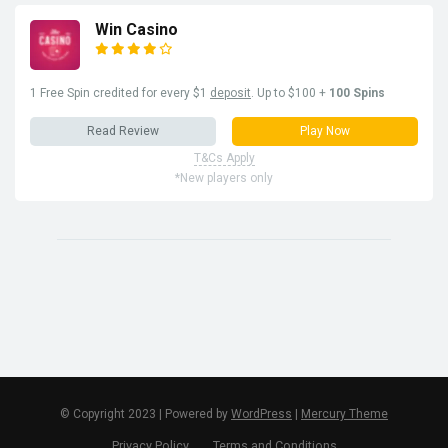
Win Casino
1 Free Spin credited for every $1
deposit
. Up to $100 +
100 Spins
Read Review
Play Now
T&Cs Apply
*New players only
© Copyright 2023 | Powered by
WordPress
|
Mercury Theme
Privacy Policy
Terms and Conditions