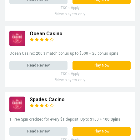
T&Cs Apply
*New players only
Ocean Casino
Ocean Casino: 200% match bonus up to $500 + 20 bonus spins
Read Review
Play Now
T&Cs Apply
*New players only
Spades Casino
1 Free Spin credited for every $1
deposit
. Up to $100 +
100 Spins
Read Review
Play Now
T&Cs Apply