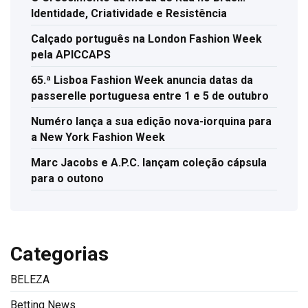
Identidade, Criatividade e Resistência
Calçado português na London Fashion Week
pela APICCAPS
65.ª Lisboa Fashion Week anuncia datas da
passerelle portuguesa entre 1 e 5 de outubro
Numéro lança a sua edição nova-iorquina para
a New York Fashion Week
Marc Jacobs e A.P.C. lançam coleção cápsula
para o outono
Categorias
BELEZA
Betting News