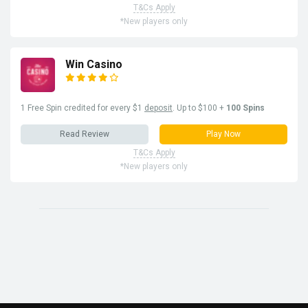
T&Cs Apply
*New players only
Win Casino
1 Free Spin credited for every $1
deposit
. Up to $100 +
100 Spins
Read Review
Play Now
T&Cs Apply
*New players only