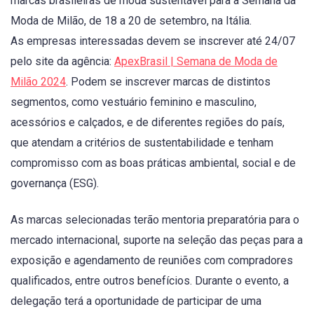
marcas brasileiras de moda sustentável para a Semana da
Moda de Milão, de 18 a 20 de setembro, na Itália.
As empresas interessadas devem se inscrever até 24/07
pelo site da agência:
ApexBrasil | Semana de Moda de
Milão 2024
. Podem se inscrever marcas de distintos
segmentos, como vestuário feminino e masculino,
acessórios e calçados, e de diferentes regiões do país,
que atendam a critérios de sustentabilidade e tenham
compromisso com as boas práticas ambiental, social e de
governança (ESG).
As marcas selecionadas terão mentoria preparatória para o
mercado internacional, suporte na seleção das peças para a
exposição e agendamento de reuniões com compradores
qualificados, entre outros benefícios. Durante o evento, a
delegação terá a oportunidade de participar de uma