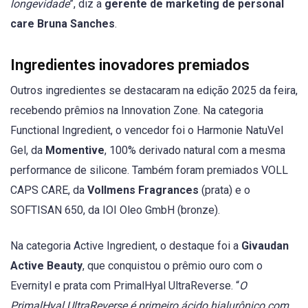
longevidade
”, diz a
gerente de marketing de personal
care Bruna Sanches
.
Ingredientes inovadores premiados
Outros ingredientes se destacaram na edição 2025 da feira,
recebendo prêmios na Innovation Zone. Na categoria
Functional Ingredient, o vencedor foi o Harmonie NatuVel
Gel, da
Momentive
, 100% derivado natural com a mesma
performance de silicone. Também foram premiados VOLL
CAPS CARE, da
Vollmens Fragrances
(prata) e o
SOFTISAN 650, da IOI Oleo GmbH (bronze).
Na categoria Active Ingredient, o destaque foi a
Givaudan
Active Beauty
, que conquistou o prêmio ouro com o
Evernityl e prata com PrimalHyal UltraReverse. “
O
PrimalHyal UltraReverse é primeiro ácido hialurônico com