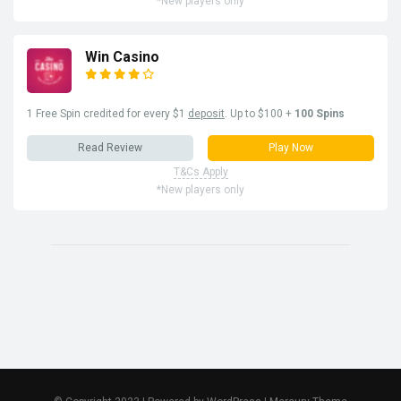
*New players only
Win Casino
1 Free Spin credited for every $1
deposit
. Up to $100 +
100 Spins
Read Review
Play Now
T&Cs Apply
*New players only