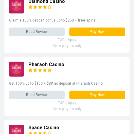
Diamond Casino
Claim a 100% deposit bonus up to $250 +
free spins
Read Review
Play Now
T&Cs Apply
*New players only
Pharaoh Casino
Get 100% up to $100 + $88 no deposit at Pharaoh Casino
Read Review
Play Now
T&Cs Apply
*New players only
Space Casino