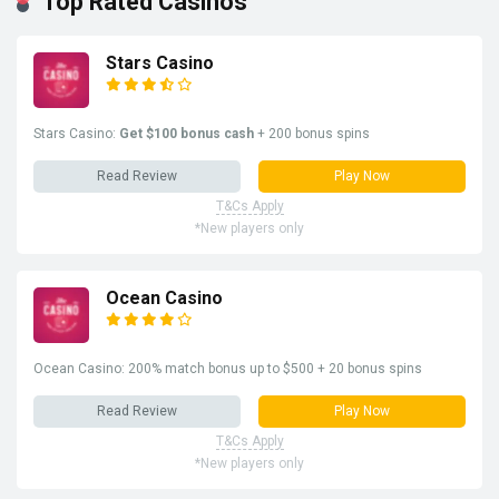
Top Rated Casinos
Stars Casino
Stars Casino:
Get $100 bonus cash
+ 200 bonus spins
Read Review
Play Now
T&Cs Apply
*New players only
Ocean Casino
Ocean Casino: 200% match bonus up to $500 + 20 bonus spins
Read Review
Play Now
T&Cs Apply
*New players only