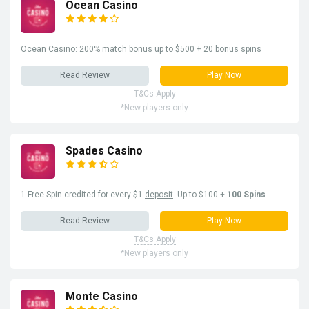
Ocean Casino
Ocean Casino: 200% match bonus up to $500 + 20 bonus spins
Read Review
Play Now
T&Cs Apply
*New players only
Spades Casino
1 Free Spin credited for every $1
deposit
. Up to $100 +
100 Spins
Read Review
Play Now
T&Cs Apply
*New players only
Monte Casino