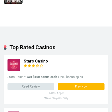
Top Rated Casinos
Stars Casino
Stars Casino:
Get $100 bonus cash
+ 200 bonus spins
Read Review
Play Now
T&Cs Apply
*New players only