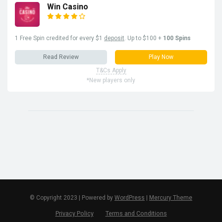
Win Casino
1 Free Spin credited for every $1
deposit
. Up to $100 +
100 Spins
Read Review
Play Now
T&Cs Apply
*New players only
© Copyright 2023 | Powered by
WordPress
|
Mercury Theme
Privacy Policy
Terms and Conditions