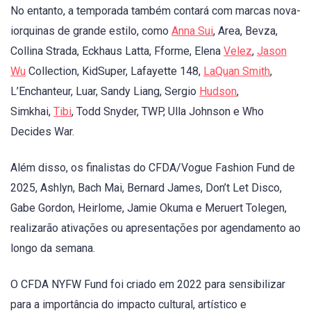
No entanto, a temporada também contará com marcas nova-
iorquinas de grande estilo, como
Anna Sui
, Area, Bevza,
Collina Strada, Eckhaus Latta, Fforme, Elena
Velez
,
Jason
Wu
Collection, KidSuper, Lafayette 148,
LaQuan Smith
,
L’Enchanteur, Luar, Sandy Liang, Sergio
Hudson
,
Simkhai,
Tibi
, Todd Snyder, TWP, Ulla Johnson e Who
Decides War.
Além disso, os finalistas do CFDA/Vogue Fashion Fund de
2025, Ashlyn, Bach Mai, Bernard James, Don’t Let Disco,
Gabe Gordon, Heirlome, Jamie Okuma e Meruert Tolegen,
realizarão ativações ou apresentações por agendamento ao
longo da semana.
O CFDA NYFW Fund foi criado em 2022 para sensibilizar
para a importância do impacto cultural, artístico e