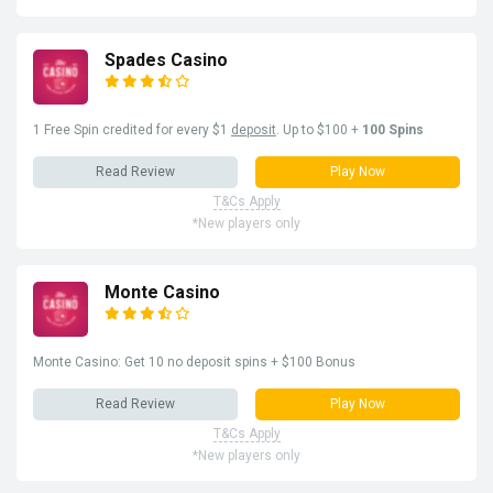
Spades Casino
1 Free Spin credited for every $1
deposit
. Up to $100 +
100 Spins
Read Review
Play Now
T&Cs Apply
*New players only
Monte Casino
Monte Casino: Get 10 no deposit spins + $100 Bonus
Read Review
Play Now
T&Cs Apply
*New players only