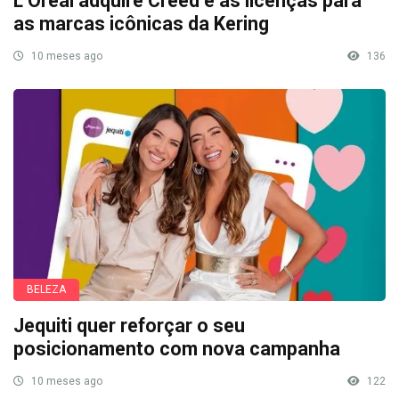
L’Oréal adquire Creed e as licenças para
as marcas icônicas da Kering
10 meses ago
136
BELEZA
Jequiti quer reforçar o seu
posicionamento com nova campanha
10 meses ago
122