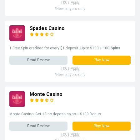
T&Cs Apply
*New players only
Spades Casino
1 Free Spin credited for every $1
deposit
. Up to $100 +
100 Spins
Read Review
Play Now
T&Cs Apply
*New players only
Monte Casino
Monte Casino: Get 10 no deposit spins + $100 Bonus
Read Review
Play Now
T&Cs Apply