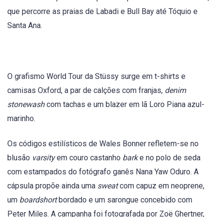
que percorre as praias de Labadi e Bull Bay até Tóquio e
Santa Ana.
O grafismo World Tour da Stüssy surge em t-shirts e
camisas Oxford, a par de calções com franjas,
denim
stonewash
com tachas e um blazer em lã Loro Piana azul-
marinho.
Os códigos estilísticos de Wales Bonner refletem-se no
blusão
varsity
em couro castanho
bark
e no polo de seda
com estampados do fotógrafo ganês Nana Yaw Oduro. A
cápsula propõe ainda uma
sweat
com capuz em neoprene,
um
boardshort
bordado e um sarongue concebido com
Peter Miles. A campanha foi fotografada por Zoë Ghertner,