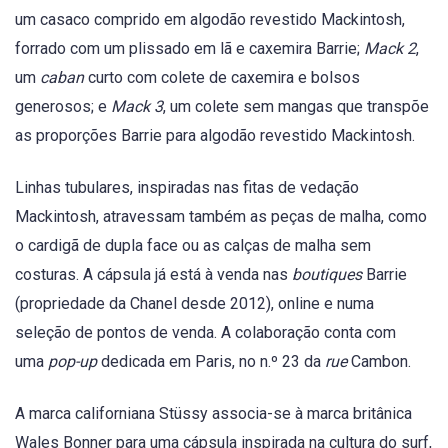
um casaco comprido em algodão revestido Mackintosh,
forrado com um plissado em lã e caxemira Barrie;
Mack 2
,
um
caban
curto com colete de caxemira e bolsos
generosos; e
Mack 3
, um colete sem mangas que transpõe
as proporções Barrie para algodão revestido Mackintosh.
Linhas tubulares, inspiradas nas fitas de vedação
Mackintosh, atravessam também as peças de malha, como
o cardigã de dupla face ou as calças de malha sem
costuras. A cápsula já está à venda nas
boutiques
Barrie
(propriedade da Chanel desde 2012), online e numa
seleção de pontos de venda. A colaboração conta com
uma
pop-up
dedicada em Paris, no n.º 23 da
rue
Cambon.
A marca californiana Stüssy associa-se à marca britânica
Wales Bonner para uma cápsula inspirada na cultura do surf,