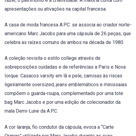
fazer, o patrimônio e a criatividade. A maioria conta com
apresentações ou ativações na capital francesa.
A casa de moda francesa A.P.C. se associa ao criador norte-
americano Marc Jacobs para uma cápsula de 26 peças, que
celebra as raízes comuns de ambos na década de 1980.
A coleção revisita o estilo college através de
sobreposições cuidadas e de referências a Paris e Nova
Iorque. Casacos varsity em lã e pele, camisas às riscas
ligeiramente oversized, jeans emblemáticos e minissaias
compõem o guarda-roupa, complementado por uma tote
bag Marc Jacobs e por uma edição de colecionador da
mala Demi-Lune da A.P.C.
A cor laranja, fio condutor da cápsula, evoca a “Carte
Orange” utilizada por Marc Jacobs durante as suas