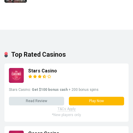
Top Rated Casinos
Stars Casino
Stars Casino:
Get $100 bonus cash
+ 200 bonus spins
Read Review
Play Now
T&Cs Apply
*New players only