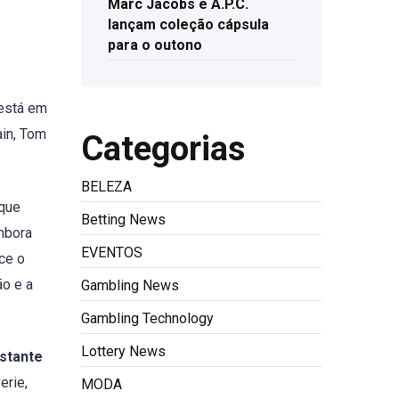
Marc Jacobs e A.P.C.
lançam coleção cápsula
para o outono
 está em
in, Tom
Categorias
BELEZA
 que
Betting News
mbora
EVENTOS
ce o
ão e a
Gambling News
Gambling Technology
Lottery News
nstante
erie,
MODA