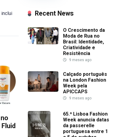
Recent News
 inclui
O Crescimento da
Moda de Rua no
Brasil: Identidade,
Criatividade e
Resistência
9 meses ago
Calçado português
na London Fashion
Week pela
APICCAPS
9 meses ago
65.ª Lisboa Fashion
 no
Week anuncia datas
Fluid
da passerelle
portuguesa entre 1