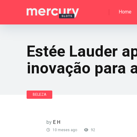
Home
Estée Lauder ap
inovação para 
BELEZA
by
E H
10 meses ago
92