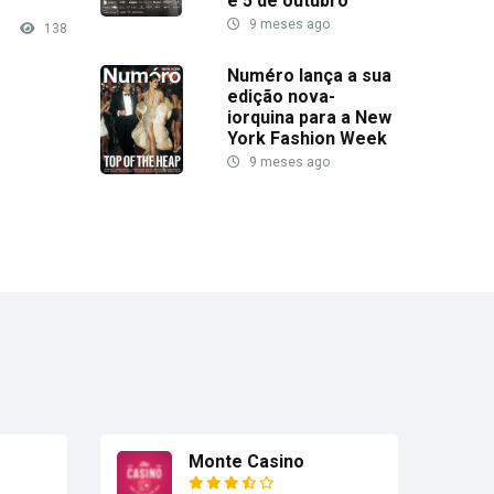
e 5 de outubro
9 meses ago
138
Numéro lança a sua
edição nova-
iorquina para a New
York Fashion Week
9 meses ago
Monte Casino