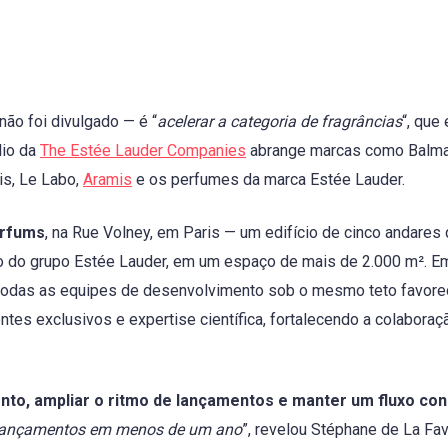
não foi divulgado — é “
acelerar a categoria de fragrâncias
“, que
lio da
The Estée Lauder Companies
abrange marcas como Balma
is, Le Labo,
Aramis
e os perfumes da marca Estée Lauder.
arfums
, na Rue Volney, em Paris — um edifício de cinco andares
ção do grupo Estée Lauder, em um espaço de mais de 2.000 m². E
r todas as equipes de desenvolvimento sob o mesmo teto favore
tes exclusivos e expertise científica, fortalecendo a colaboraç
nto, ampliar o ritmo de lançamentos e manter um fluxo co
s lançamentos em menos de um ano
”, revelou Stéphane de La Fav