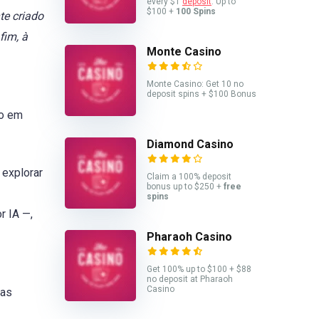
every $1
deposit
. Up to
$100 +
100 Spins
te criado
fim, à
Monte Casino
Monte Casino: Get 10 no
deposit spins + $100 Bonus
to em
Diamond Casino
 explorar
Claim a 100% deposit
bonus up to $250 +
free
spins
r IA —,
Pharaoh Casino
Get 100% up to $100 + $88
no deposit at Pharaoh
Casino
ias