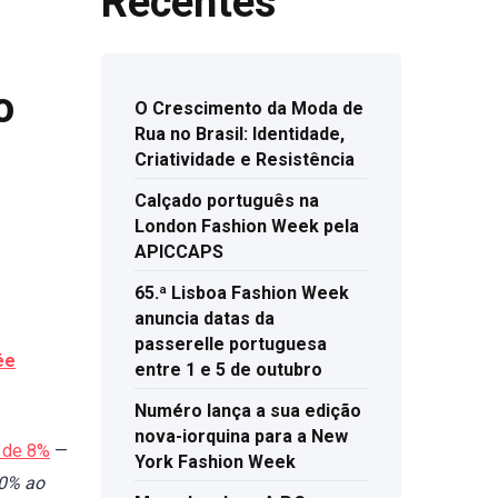
Recentes
o
O Crescimento da Moda de
Rua no Brasil: Identidade,
Criatividade e Resistência
Calçado português na
London Fashion Week pela
APICCAPS
65.ª Lisboa Fashion Week
anuncia datas da
passerelle portuguesa
ée
entre 1 e 5 de outubro
Numéro lança a sua edição
nova-iorquina para a New
a de 8%
—
York Fashion Week
10% ao