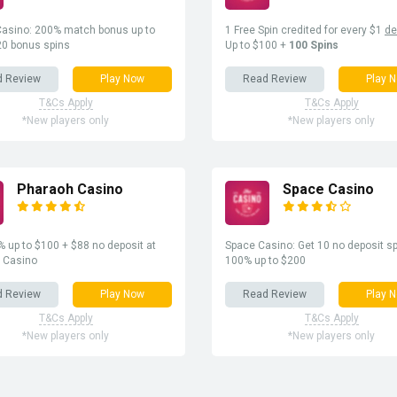
asino: 200% match bonus up to
1 Free Spin credited for every $1
de
20 bonus spins
Up to $100 +
100 Spins
d Review
Play Now
Read Review
Play 
T&Cs Apply
T&Cs Apply
*New players only
*New players only
Pharaoh Casino
Space Casino
 up to $100 + $88 no deposit at
Space Casino: Get 10 no deposit sp
 Casino
100% up to $200
d Review
Play Now
Read Review
Play 
T&Cs Apply
T&Cs Apply
*New players only
*New players only