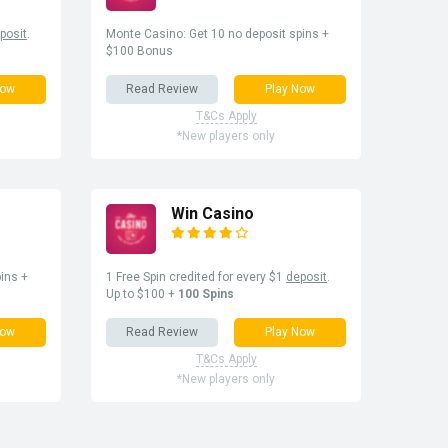
posit
.
Monte Casino: Get 10 no deposit spins +
$100 Bonus
Now
Read Review
Play Now
T&Cs Apply
*New players only
Win Casino
ins +
1 Free Spin credited for every $1
deposit
.
Up to $100 +
100 Spins
Now
Read Review
Play Now
T&Cs Apply
*New players only