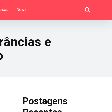
uses
News
râncias e
o
Postagens