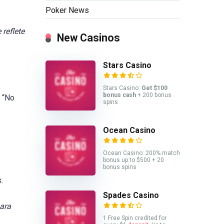
Poker News
reflete
New Casinos
Stars Casino
Stars Casino:
Get $100
bonus cash
+ 200 bonus
 “No
spins
Ocean Casino
Ocean Casino: 200% match
bonus up to $500 + 20
bonus spins
.
Spades Casino
para
1 Free Spin credited for