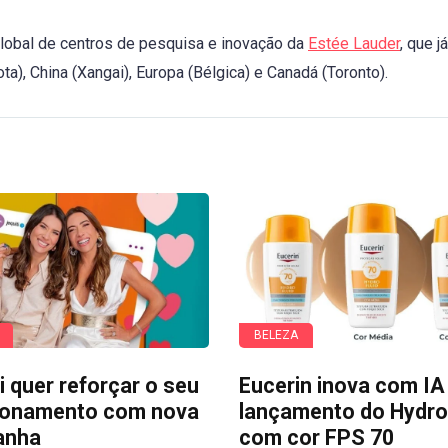
global de centros de pesquisa e inovação da
Estée Lauder
, que já
), China (Xangai), Europa (Bélgica) e Canadá (Toronto).
BELEZA
i quer reforçar o seu
Eucerin inova com IA
ionamento com nova
lançamento do Hydro 
anha
com cor FPS 70