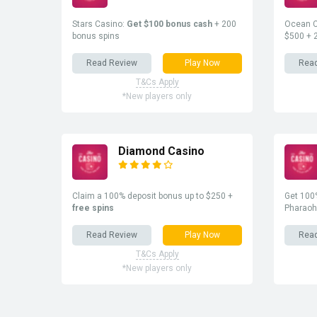
Stars Casino:
Get $100 bonus cash
+ 200
Ocean C
bonus spins
$500 + 
Read Review
Play Now
Rea
T&Cs Apply
*New players only
Diamond Casino
Claim a 100% deposit bonus up to $250 +
Get 100%
free spins
Pharaoh
Read Review
Play Now
Rea
T&Cs Apply
*New players only