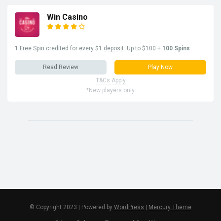
Win Casino
1 Free Spin credited for every $1
deposit
. Up to $100 +
100 Spins
Read Review
Play Now
T&Cs Apply
*New players only
© Copyright 2023 | Powered by
WordPress
|
Mercury Theme