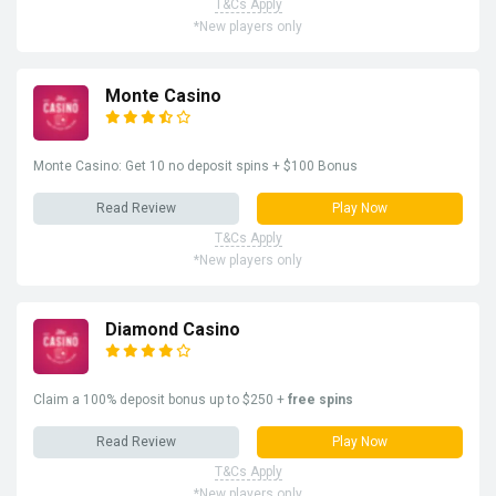
T&Cs Apply
*New players only
Monte Casino
Monte Casino: Get 10 no deposit spins + $100 Bonus
Read Review
Play Now
T&Cs Apply
*New players only
Diamond Casino
Claim a 100% deposit bonus up to $250 +
free spins
Read Review
Play Now
T&Cs Apply
*New players only