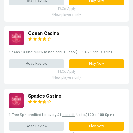
Read Review
Play Now
T&Cs Apply
*New players only
Ocean Casino
Ocean Casino: 200% match bonus up to $500 + 20 bonus spins
Read Review
Play Now
T&Cs Apply
*New players only
Spades Casino
1 Free Spin credited for every $1
deposit
. Up to $100 +
100 Spins
Read Review
Play Now