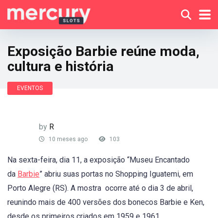
Exposição Barbie reúne moda,
cultura e história
EVENTOS
by
R
10 meses ago
103
Na sexta-feira, dia 11, a exposição “Museu Encantado
da
Barbie
” abriu suas portas no Shopping Iguatemi, em
Porto Alegre (RS). A mostra ocorre até o dia 3 de abril,
reunindo mais de 400 versões dos bonecos Barbie e Ken,
desde os primeiros criados em 1959 e 1961,