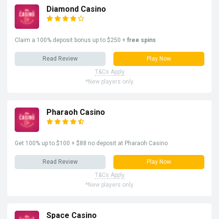
Diamond Casino
Claim a 100% deposit bonus up to $250 +
free spins
Read Review
Play Now
T&Cs Apply
*New players only
Pharaoh Casino
Get 100% up to $100 + $88 no deposit at Pharaoh Casino
Read Review
Play Now
T&Cs Apply
*New players only
Space Casino