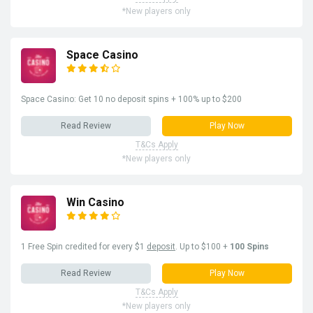
*New players only
Space Casino
Space Casino: Get 10 no deposit spins + 100% up to $200
Read Review
Play Now
T&Cs Apply
*New players only
Win Casino
1 Free Spin credited for every $1
deposit
. Up to $100 +
100 Spins
Read Review
Play Now
T&Cs Apply
*New players only