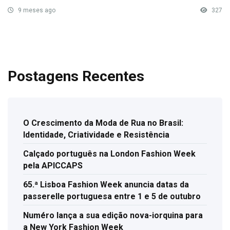
9 meses ago
327
Postagens Recentes
O Crescimento da Moda de Rua no Brasil:
Identidade, Criatividade e Resistência
Calçado português na London Fashion Week
pela APICCAPS
65.ª Lisboa Fashion Week anuncia datas da
passerelle portuguesa entre 1 e 5 de outubro
Numéro lança a sua edição nova-iorquina para
a New York Fashion Week