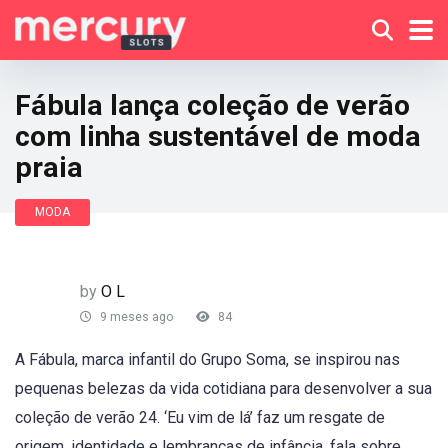
Fábula lança coleção de verão
com linha sustentável de moda
praia
MODA
by
O L
9 meses ago
84
A Fábula, marca infantil do Grupo Soma, se inspirou nas
pequenas belezas da vida cotidiana para desenvolver a sua
coleção de verão 24. ‘Eu vim de lá’ faz um resgate de
origem, identidade e lembranças de infância, fala sobre