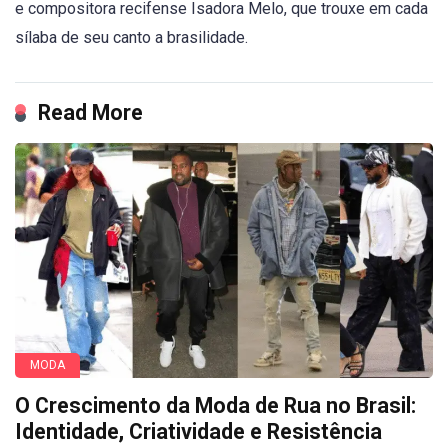
e compositora recifense Isadora Melo, que trouxe em cada
sílaba de seu canto a brasilidade.
Read More
MODA
O Crescimento da Moda de Rua no Brasil:
Identidade, Criatividade e Resistência