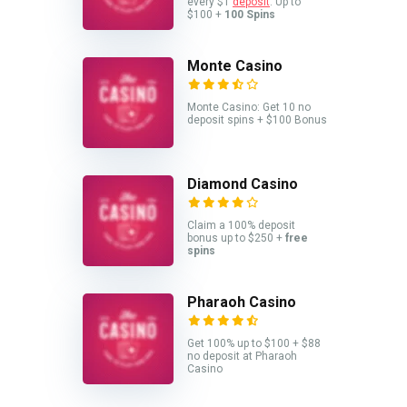
every $1
deposit
. Up to
$100 +
100 Spins
Monte Casino
Monte Casino: Get 10 no
deposit spins + $100 Bonus
Diamond Casino
Claim a 100% deposit
bonus up to $250 +
free
spins
Pharaoh Casino
Get 100% up to $100 + $88
no deposit at Pharaoh
Casino