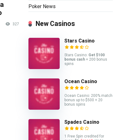
sa
Poker News
o
New Casinos
327
Stars Casino
Stars Casino:
Get $100
bonus cash
+ 200 bonus
spins
Ocean Casino
Ocean Casino: 200% match
bonus up to $500 + 20
bonus spins
Spades Casino
1 Free Spin credited for