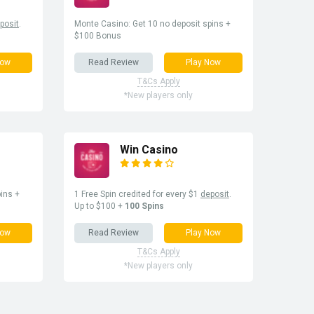
posit
.
Monte Casino: Get 10 no deposit spins +
$100 Bonus
Now
Read Review
Play Now
T&Cs Apply
*New players only
Win Casino
ins +
1 Free Spin credited for every $1
deposit
.
Up to $100 +
100 Spins
Now
Read Review
Play Now
T&Cs Apply
*New players only