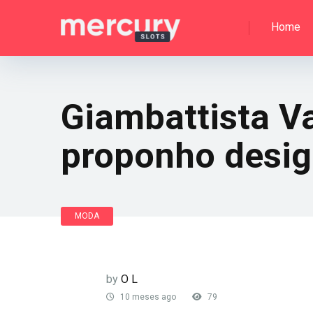
Home
Giambattista V
proponho desig
MODA
by
O L
10 meses ago
79