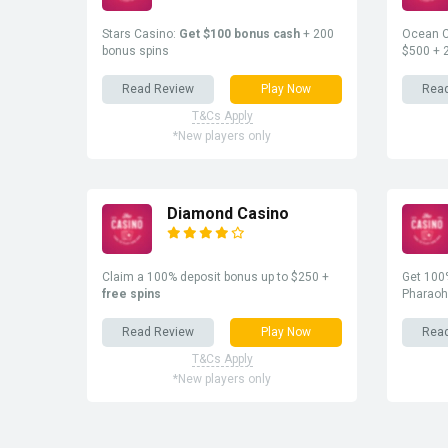
Stars Casino:
Get $100 bonus cash
+ 200
Ocean C
bonus spins
$500 + 
Read Review
Play Now
Rea
T&Cs Apply
*New players only
Diamond Casino
Claim a 100% deposit bonus up to $250 +
Get 100%
free spins
Pharaoh
Read Review
Play Now
Rea
T&Cs Apply
*New players only