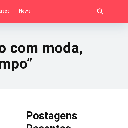
uses
News
to com moda,
empo”
Postagens