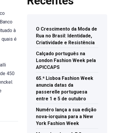
Recentes
ico
 Banco
O Crescimento da Moda de
ituado à
Rua no Brasil: Identidade,
 quais é
Criatividade e Resistência
Calçado português na
London Fashion Week pela
lli
APICCAPS
 de 450
65.ª Lisboa Fashion Week
enckel.
anuncia datas da
e
passerelle portuguesa
entre 1 e 5 de outubro
Numéro lança a sua edição
nova-iorquina para a New
York Fashion Week