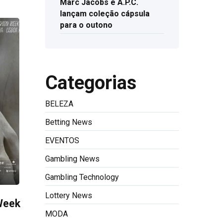
Marc Jacobs e A.P.C.
lançam coleção cápsula
para o outono
Categorias
BELEZA
Betting News
EVENTOS
Gambling News
Gambling Technology
Lottery News
Week
MODA