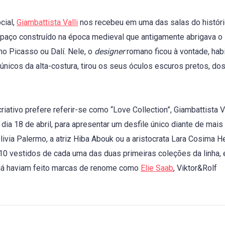
cial,
Giambattista Valli
nos recebeu em uma das salas do histór
espaço construído na época medieval que antigamente abrigava o
mo Picasso ou Dalí. Nele, o
designer
romano ficou à vontade, hab
únicos da alta-costura, tirou os seus óculos escuros pretos, dos
riativo prefere referir-se como “Love Collection”, Giambattista Va
ia 18 de abril, para apresentar um desfile único diante de mais
livia Palermo, a atriz Hiba Abouk ou a aristocrata Lara Cosima H
0 vestidos de cada uma das duas primeiras coleções da linha, 
o já haviam feito marcas de renome como
Elie Saab
, Viktor&Rolf