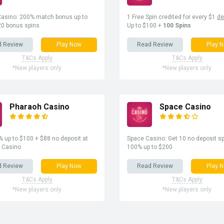
asino: 200% match bonus up to
1 Free Spin credited for every $1
de
20 bonus spins
Up to $100 +
100 Spins
d Review
Play Now
Read Review
Play 
T&Cs Apply
T&Cs Apply
*New players only
*New players only
Pharaoh Casino
Space Casino
 up to $100 + $88 no deposit at
Space Casino: Get 10 no deposit sp
 Casino
100% up to $200
d Review
Play Now
Read Review
Play 
T&Cs Apply
T&Cs Apply
*New players only
*New players only