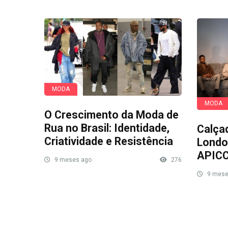
MODA
MODA
O Crescimento da Moda de
Rua no Brasil: Identidade,
Calça
Criatividade e Resistência
Londo
APIC
9 meses ago
276
9 mese