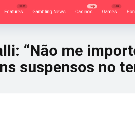
Features
Gambling News
Casinos
Games
Bon
alli: “Não me impor
ns suspensos no t