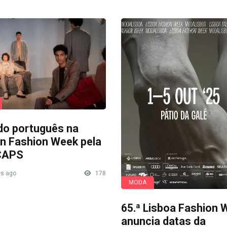
do português na
n Fashion Week pela
CAPS
s ago
178
MODA
65.ª Lisboa Fashion 
anuncia datas da