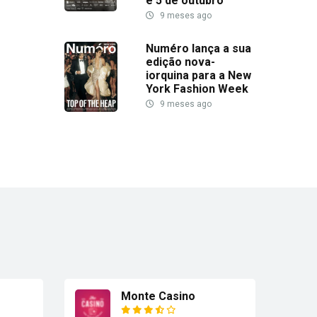
e 5 de outubro
9 meses ago
Numéro lança a sua
edição nova-
iorquina para a New
York Fashion Week
9 meses ago
Monte Casino