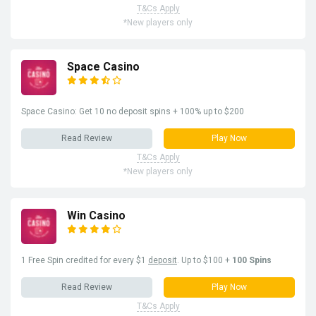
T&Cs Apply
*New players only
Space Casino
Space Casino: Get 10 no deposit spins + 100% up to $200
Read Review
Play Now
T&Cs Apply
*New players only
Win Casino
1 Free Spin credited for every $1
deposit
. Up to $100 +
100 Spins
Read Review
Play Now
T&Cs Apply