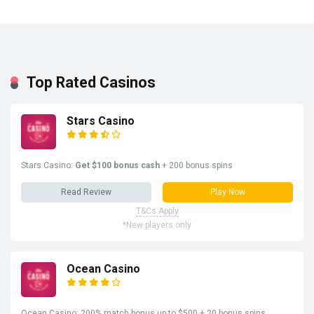
Top Rated Casinos
Stars Casino
Stars Casino:
Get $100 bonus cash
+ 200 bonus spins
Read Review
Play Now
T&Cs Apply
*New players only
Ocean Casino
Ocean Casino: 200% match bonus up to $500 + 20 bonus spins