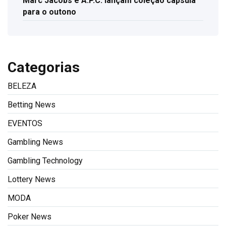
Marc Jacobs e A.P.C. lançam coleção cápsula
para o outono
Categorias
BELEZA
Betting News
EVENTOS
Gambling News
Gambling Technology
Lottery News
MODA
Poker News