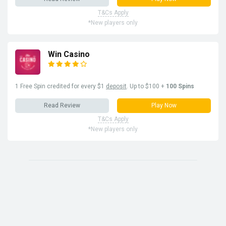
T&Cs Apply
*New players only
Win Casino
1 Free Spin credited for every $1
deposit
. Up to $100 +
100 Spins
Read Review
Play Now
T&Cs Apply
*New players only