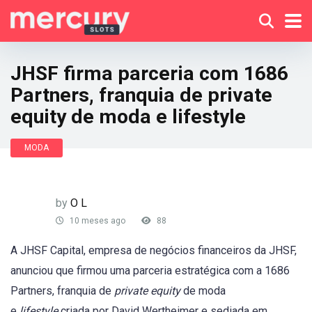
JHSF firma parceria com 1686
Partners, franquia de private
equity de moda e lifestyle
MODA
by
O L
10 meses ago
88
A JHSF Capital, empresa de negócios financeiros da JHSF,
anunciou que firmou uma parceria estratégica com a 1686
Partners, franquia de
private equity
de moda
e
lifestyle
criada por David Wertheimer e sediada em