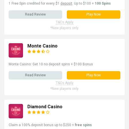
1 Free Spin credited for every $1
deposit
. Up to $100 +
100 Spins
Read Review
Play Now
T&Cs Apply
*New players only
Monte Casino
Monte Casino: Get 10 no deposit spins + $100 Bonus
Read Review
Play Now
T&Cs Apply
*New players only
Diamond Casino
Claim a 100% deposit bonus up to $250 +
free spins