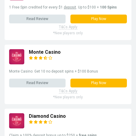
1 Free Spin credited for every $1
deposit
. Up to $100 +
100 Spins
Read Review
Play Now
T&Cs Apply
*New players only
Monte Casino
Monte Casino: Get 10 no deposit spins + $100 Bonus
Read Review
Play Now
T&Cs Apply
*New players only
Diamond Casino
Claim a 100% deposit bonus up to $250 +
free spins