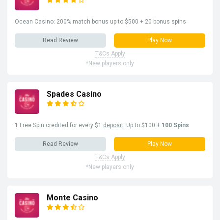
Ocean Casino: 200% match bonus up to $500 + 20 bonus spins
Read Review
Play Now
T&Cs Apply
*New players only
Spades Casino
1 Free Spin credited for every $1
deposit
. Up to $100 +
100 Spins
Read Review
Play Now
T&Cs Apply
*New players only
Monte Casino