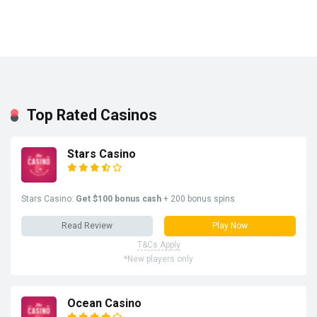
Top Rated Casinos
Stars Casino
Stars Casino:
Get $100 bonus cash
+ 200 bonus spins
Read Review
Play Now
T&Cs Apply
*New players only
Ocean Casino