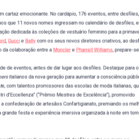
 cartaz emocionante. No cardápio, 176 eventos, entre desfiles,
nos que 11 novos nomes ingressam no calendário de desfiles, e
ção dedicada às coleções de vestuário feminino para a primav
ord
,
Gucci
e
Bally
com os seus novos diretores criativos, ao desf
o da colaboração entre a
Moncler
e
Pharrell Williams
, prepare-se
ade de eventos, antes de dar lugar aos desfiles. Destaque para o
ners
italianos da nova geração para aumentar a consciência públ
t
e, com talentos promissores das escolas de moda italianas, q
tri d’Eccellenza” (“Prêmio Mestres de Excelência”), promovido
 a confederação de artesãos Confartigianato, premiando os mel
 grande festa e experiência imersiva organizada à noite em tor