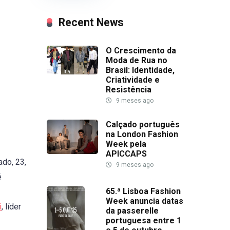
Recent News
O Crescimento da
Moda de Rua no
Brasil: Identidade,
Criatividade e
Resistência
9 meses ago
Calçado português
na London Fashion
Week pela
APICCAPS
ado, 23,
9 meses ago
é
65.ª Lisboa Fashion
Week anuncia datas
i
, líder
da passerelle
portuguesa entre 1