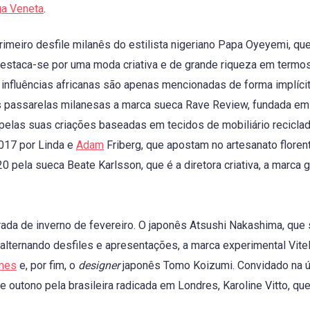
ga Veneta
.
imeiro desfile milanês do estilista nigeriano Papa Oyeyemi, qu
destaca-se por uma moda criativa e de grande riqueza em termo
 influências africanas são apenas mencionadas de forma implícit
s passarelas milanesas a marca sueca Rave Review, fundada e
 pelas suas criações baseadas em tecidos de mobiliário recicla
017 por Linda e
Adam
Friberg, que apostam no artesanato floren
ela sueca Beate Karlsson, que é a diretora criativa, a marca 
a de inverno de fevereiro. O japonês Atsushi Nakashima, que 
ternando desfiles e apresentações, a marca experimental Vitell
mes
e, por fim, o
designer
japonês Tomo Koizumi. Convidado na ú
utono pela brasileira radicada em Londres, Karoline Vitto, que