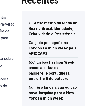
Recentes
ntre
O Crescimento da Moda de
era-verão
Rua no Brasil: Identidade,
ile de
Criatividade e Resistência
 para
Calçado português na
London Fashion Week pela
APICCAPS
ica sobre
65.ª Lisboa Fashion Week
ue
anuncia datas da
passerelle portuguesa
entre 1 e 5 de outubro
hores
no do
Numéro lança a sua edição
nova-iorquina para a New
York Fashion Week