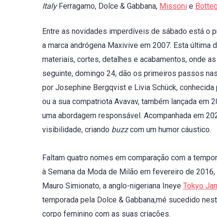
Italy
Ferragamo, Dolce & Gabbana,
Missoni
e
Botte
Entre as novidades imperdíveis de sábado está o pr
a marca andrógena Maxivive em 2007. Esta última 
materiais, cortes, detalhes e acabamentos, onde as
seguinte, domingo 24, dão os primeiros passos na
por Josephine Bergqvist e Livia Schück, conhecida
ou a sua compatriota Avavav, também lançada em 2
uma abordagem responsável. Acompanhada em 2020 p
visibilidade, criando
buzz
com um humor cáustico.
Faltam quatro nomes em comparação com a temporad
à Semana da Moda de Milão em fevereiro de 2016, al
Mauro Simionato, a anglo-nigeriana Ineye
Tokyo Ja
temporada pela Dolce & Gabbana,mé sucedido neste o
corpo feminino com as suas criações.