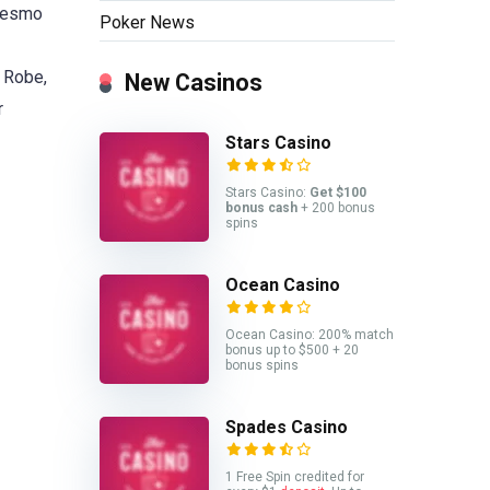
 mesmo
Poker News
e Robe,
New Casinos
r
Stars Casino
Stars Casino:
Get $100
bonus cash
+ 200 bonus
spins
Ocean Casino
Ocean Casino: 200% match
bonus up to $500 + 20
bonus spins
Spades Casino
1 Free Spin credited for