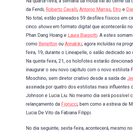
Na quarta-feira, a semana da moda vai ao cerne da
da Fendi,
Roberto Cavalli
,
Antonio Marras
,
Etro
e
Die
No total, estão planeados 59 desfiles físicos em 
cinco
shows
em formato digital que acontecerão no 
Phan Dang Hoang e
Laura Biagiotti
. A estes somam-
como
Benetton
ou
Annakiki
, agora incluídas na pro
feira, 19, durante o Lineapelle, o salão dedicado ao 
Na quinta-feira, 21, os holofotes estarão direciona
inaugurar o seu novo capítulo com o novo estilist
Moschino, sem diretor criativo desde a saída de
Je
assinada por quatro dos estilistas mais influentes 
Johnson e Lucia Liu. No mesmo dia será possível c
relançamento da
Fiorucci
, bem como a estreia de 
Lucia De Vito da Fabiana Filippi.
No dia seguinte, sexta-feira, acontecerá, mesmo no 