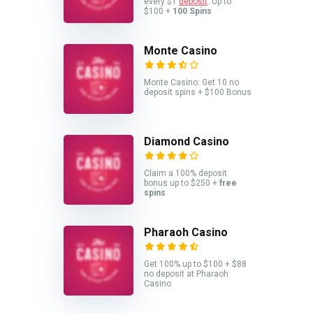
every $1
deposit
. Up to
$100 +
100 Spins
Monte Casino
Monte Casino: Get 10 no
deposit spins + $100 Bonus
Diamond Casino
Claim a 100% deposit
bonus up to $250 +
free
spins
Pharaoh Casino
Get 100% up to $100 + $88
no deposit at Pharaoh
Casino