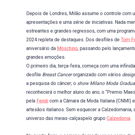
Depois de Londres, Milão assume o controle com um
apresentações e uma série de iniciativas. Nada me
estreantes e grandes regressos, com uma programa
2024 repleta de destaques. Dos desfiles de
Tom F
aniversário da
Moschino
, passando pelo lançament
grandes emoções.
O primeiro dia, terça-feira, começa com uma infinid
desfile
Breast Cancer
organizado com vários
desig
a pesquisa do câncer; o
show Milano Moda Gradua
reconhecerá o melhor aluno do ano; o “Premio Maes
pela
Fendi
com a Câmara da Moda Italiana (CNMI) e
artesãos italianos. Sem esquecer a Calzedomania, a
universo das meias-calçaspelo grupo
Calzedonia
.