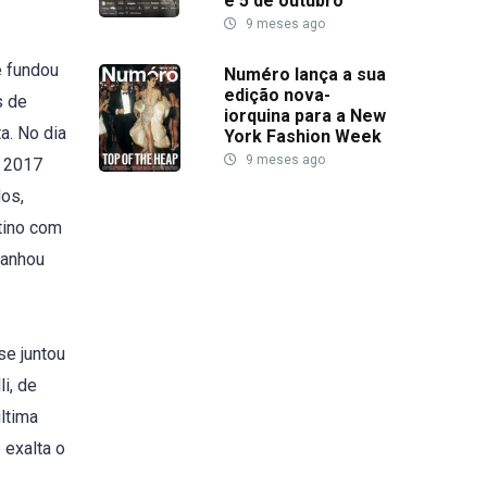
e 5 de outubro
9 meses ago
e fundou
Numéro lança a sua
edição nova-
s de
iorquina para a New
a. No dia
York Fashion Week
9 meses ago
m 2017
dos,
tino com
ganhou
se juntou
i, de
ltima
 exalta o