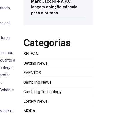
Marc Jacobs e A.P.C.
lançam coleção cápsula
itado.
para o outono
cioni,
 terça-
Categorias
ana para
BELEZA
nquanto a
Betting News
 coleção
EVENTOS
arefa-
Gambling News
 o
 Cohën e
Gambling Technology
Lottery News
MODA
esfile de