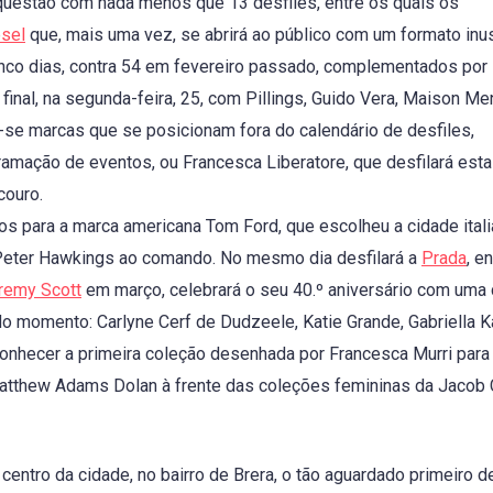
 questão com nada menos que 13 desfiles, entre os quais os
sel
que, mais uma vez, se abrirá ao público com um formato inus
cinco dias, contra 54 em fevereiro passado, complementados por
final, na segunda-feira, 25, com Pillings, Guido Vera, Maison Men
se marcas que se posicionam fora do calendário de desfiles,
gramação de eventos, ou Francesca Liberatore, que desfilará esta
couro.
dos para a marca americana Tom Ford, que escolheu a cidade itali
a Peter Hawkings ao comando. No mesmo dia desfilará a
Prada
, e
remy Scott
em março, celebrará o seu 40.º aniversário com uma
do momento: Carlyne Cerf de Dudzeele, Katie Grande, Gabriella K
onhecer a primeira coleção desenhada por Francesca Murri para
Matthew Adams Dolan à frente das coleções femininas da Jacob
centro da cidade, no bairro de Brera, o tão aguardado primeiro d