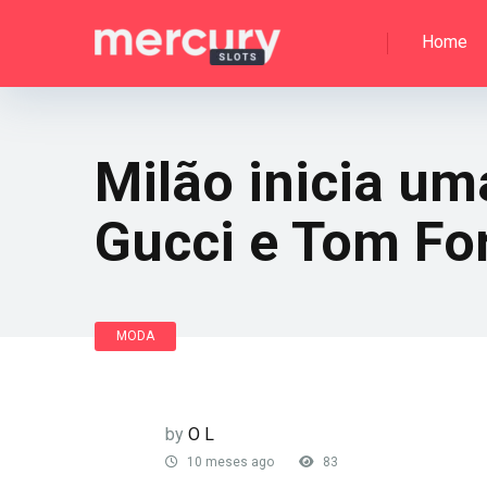
Home
Milão inicia u
Gucci e Tom Fo
MODA
by
O L
10 meses ago
83