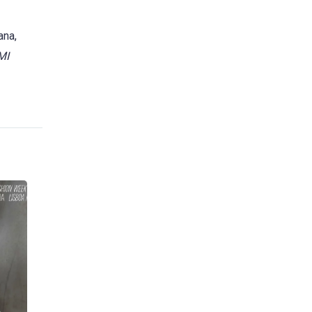
ana,
MI