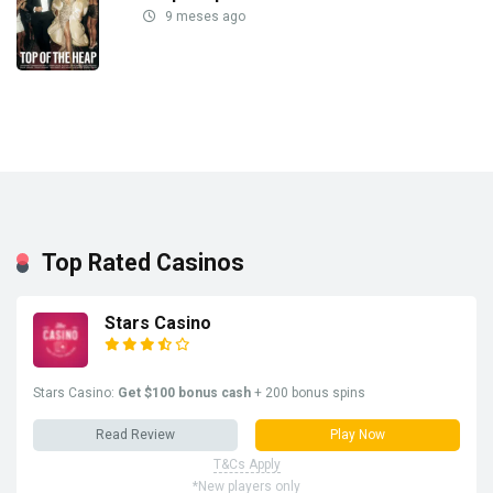
9 meses ago
Top Rated Casinos
Stars Casino
Stars Casino:
Get $100 bonus cash
+ 200 bonus spins
Read Review
Play Now
T&Cs Apply
*New players only