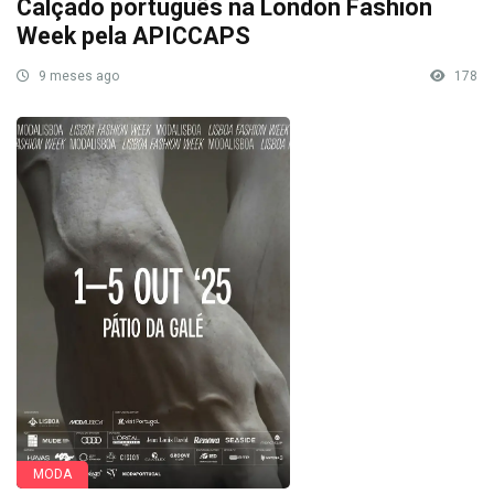
Calçado português na London Fashion
Week pela APICCAPS
9 meses ago
178
MODA