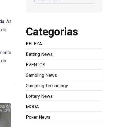
e
da. As
Categorias
 de
BELEZA
amento
Betting News
m do
EVENTOS
Gambling News
Gambling Technology
Lottery News
MODA
Poker News