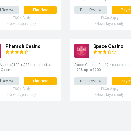
d Review
Play Now
Read Review
Play 
T&Cs Apply
T&Cs Apply
*New players only
*New players only
Pharaoh Casino
Space Casino
 up to $100 + $88 no deposit at
Space Casino: Get 10 no deposit sp
 Casino
100% up to $200
d Review
Play Now
Read Review
Play 
T&Cs Apply
T&Cs Apply
*New players only
*New players only