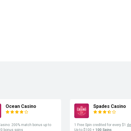
Ocean Casino
Spades Casino
asino: 200% match bonus up to
1 Free Spin credited for every $1
de
20 bonus spins
Up to $100 +
100 Spins