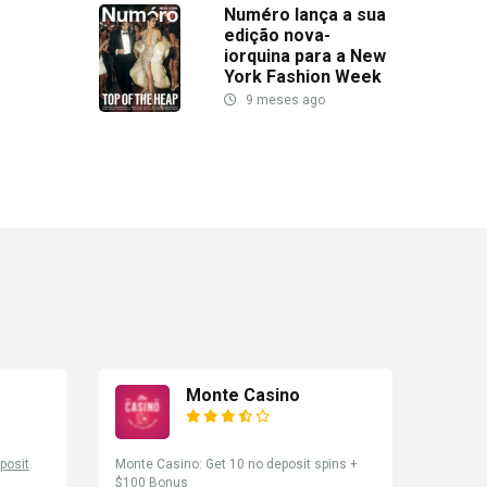
Numéro lança a sua
edição nova-
iorquina para a New
York Fashion Week
9 meses ago
Monte Casino
posit
.
Monte Casino: Get 10 no deposit spins +
$100 Bonus