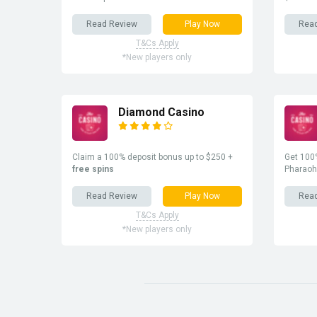
Read Review
Play Now
Rea
T&Cs Apply
*New players only
Diamond Casino
Claim a 100% deposit bonus up to $250 +
Get 100%
free spins
Pharaoh
Read Review
Play Now
Rea
T&Cs Apply
*New players only