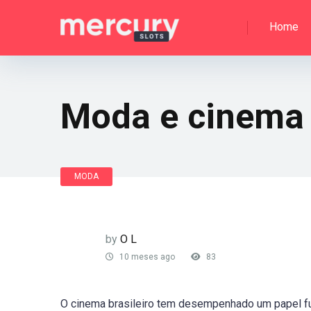
Home
Moda e cinema 
MODA
by
O L
10 meses ago
83
O cinema brasileiro tem desempenhado um papel fu