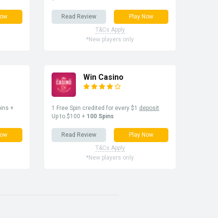
Now
Read Review
Play Now
T&Cs Apply
*New players only
Win Casino
ins +
1 Free Spin credited for every $1
deposit
.
Up to $100 +
100 Spins
Now
Read Review
Play Now
T&Cs Apply
*New players only