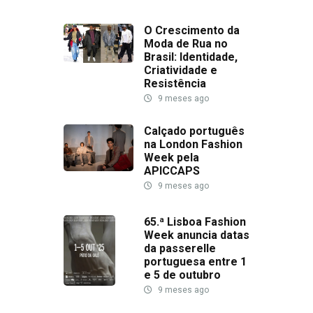
O Crescimento da
Moda de Rua no
Brasil: Identidade,
Criatividade e
Resistência
9 meses ago
Calçado português
na London Fashion
Week pela
APICCAPS
9 meses ago
65.ª Lisboa Fashion
Week anuncia datas
da passerelle
portuguesa entre 1
e 5 de outubro
9 meses ago