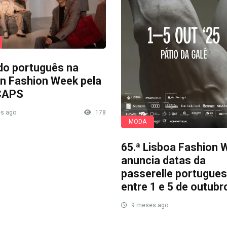
do português na
n Fashion Week pela
CAPS
s ago
178
MODA
65.ª Lisboa Fashion 
anuncia datas da
passerelle portugue
entre 1 e 5 de outubr
9 meses ago