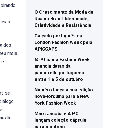
spirando
O Crescimento da Moda de
Rua no Brasil: Identidade,
ncias
Criatividade e Resistência
Calçado português na
London Fashion Week pela
ca dos
APICCAPS
lmes mais
65.ª Lisboa Fashion Week
 e
anuncia datas da
passerelle portuguesa
entre 1 e 5 de outubro
Numéro lança a sua edição
cas se
nova-iorquina para a New
diálogo
York Fashion Week
 e
Marc Jacobs e A.P.C.
onexão,
lançam coleção cápsula
para o outono