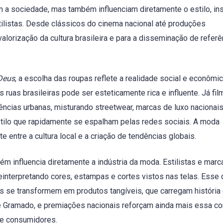
m a sociedade, mas também influenciam diretamente o estilo, in
tilistas. Desde clássicos do cinema nacional até produções
alorização da cultura brasileira e para a disseminação de referê
Deus
, a escolha das roupas reflete a realidade social e econômi
uas brasileiras pode ser esteticamente rica e influente. Já fi
cias urbanas, misturando streetwear, marcas de luxo nacionais
 estilo que rapidamente se espalham pelas redes sociais. A moda
e entre a cultura local e a criação de tendências globais.
bém influencia diretamente a indústria da moda. Estilistas e mar
einterpretando cores, estampas e cortes vistos nas telas. Esse 
is se transformem em produtos tangíveis, que carregam história
de Gramado, e premiações nacionais reforçam ainda mais essa c
 e consumidores.