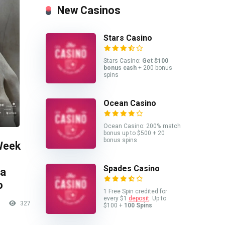
New Casinos
Stars Casino
Stars Casino:
Get $100
bonus cash
+ 200 bonus
spins
Ocean Casino
Ocean Casino: 200% match
bonus up to $500 + 20
bonus spins
Week
Spades Casino
sa
o
1 Free Spin credited for
every $1
deposit
. Up to
327
$100 +
100 Spins