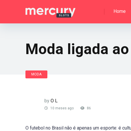
Home
Moda ligada ao
MODA
by
O L
10 meses ago
86
O futebol no Brasil não é apenas um esporte: é cultu