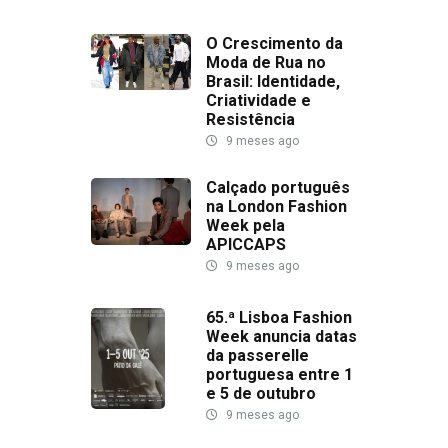
O Crescimento da
Moda de Rua no
Brasil: Identidade,
Criatividade e
Resistência
9 meses ago
Calçado português
na London Fashion
Week pela
APICCAPS
9 meses ago
65.ª Lisboa Fashion
Week anuncia datas
da passerelle
portuguesa entre 1
e 5 de outubro
9 meses ago