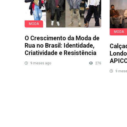
MODA
MODA
O Crescimento da Moda de
Rua no Brasil: Identidade,
Calça
Criatividade e Resistência
Londo
APIC
9 meses ago
276
9 mese