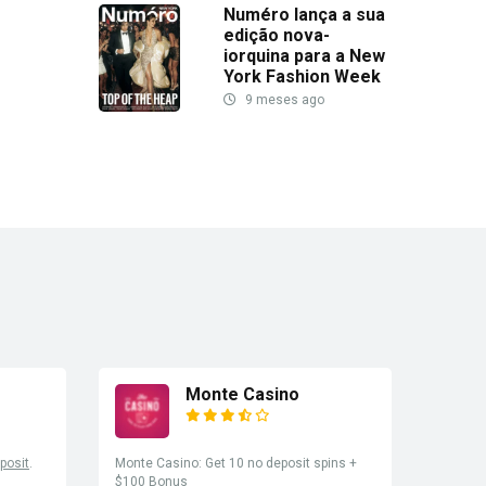
Numéro lança a sua
edição nova-
iorquina para a New
York Fashion Week
9 meses ago
Monte Casino
posit
.
Monte Casino: Get 10 no deposit spins +
$100 Bonus