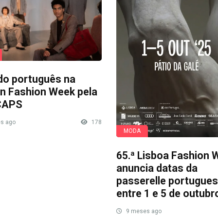
do português na
n Fashion Week pela
CAPS
s ago
178
MODA
65.ª Lisboa Fashion 
anuncia datas da
passerelle portugue
entre 1 e 5 de outubr
9 meses ago