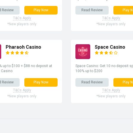
d Review
Play Now
Read Review
Play 
T&Cs Apply
T&Cs Apply
*New players only
*New players only
Pharaoh Casino
Space Casino
 up to $100 + $88 no deposit at
Space Casino: Get 10 no deposit sp
 Casino
100% up to $200
d Review
Play Now
Read Review
Play 
T&Cs Apply
T&Cs Apply
*New players only
*New players only