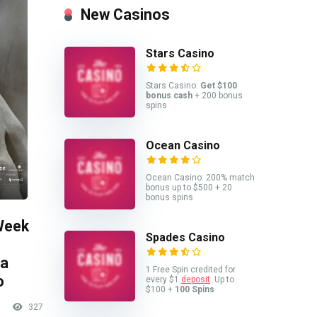
New Casinos
Stars Casino
Stars Casino:
Get $100
bonus cash
+ 200 bonus
spins
Ocean Casino
Ocean Casino: 200% match
bonus up to $500 + 20
bonus spins
Week
Spades Casino
sa
1 Free Spin credited for
o
every $1
deposit
. Up to
$100 +
100 Spins
327