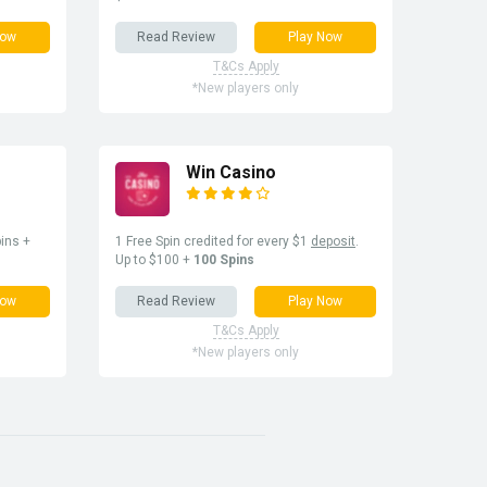
Now
Read Review
Play Now
T&Cs Apply
*New players only
Win Casino
ins +
1 Free Spin credited for every $1
deposit
.
Up to $100 +
100 Spins
Now
Read Review
Play Now
T&Cs Apply
*New players only