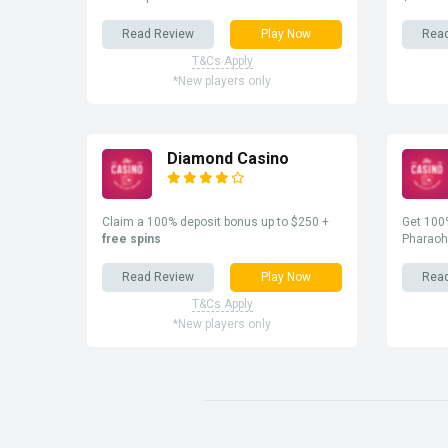
Read Review
Play Now
Rea
T&Cs Apply
*New players only
Diamond Casino
Claim a 100% deposit bonus up to $250 +
Get 100%
free spins
Pharaoh
Read Review
Play Now
Rea
T&Cs Apply
*New players only