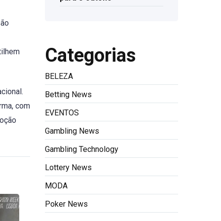
são
Categorias
tilhem
BELEZA
cional.
Betting News
orma, com
EVENTOS
moção
Gambling News
Gambling Technology
Lottery News
MODA
Poker News