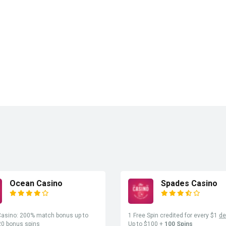
Ocean Casino
Spades Casino
asino: 200% match bonus up to
1 Free Spin credited for every $1
de
20 bonus spins
Up to $100 +
100 Spins