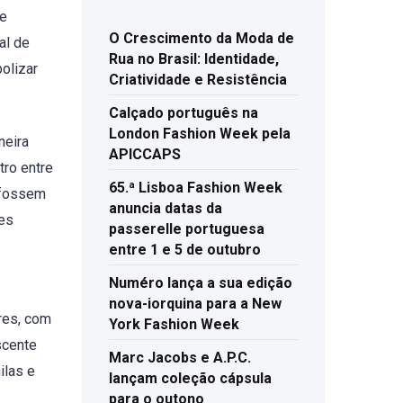
se
O Crescimento da Moda de
al de
Rua no Brasil: Identidade,
olizar
Criatividade e Resistência
Calçado português na
London Fashion Week pela
neira
APICCAPS
tro entre
65.ª Lisboa Fashion Week
 fossem
anuncia datas da
ões
passerelle portuguesa
entre 1 e 5 de outubro
Numéro lança a sua edição
nova-iorquina para a New
res, com
York Fashion Week
scente
Marc Jacobs e A.P.C.
ilas e
lançam coleção cápsula
para o outono