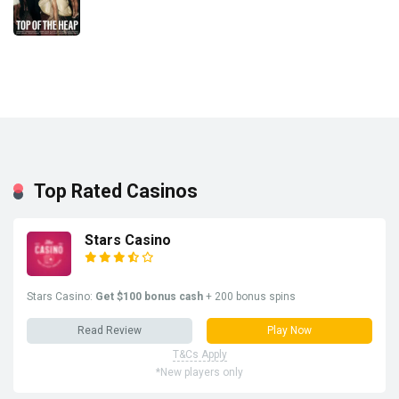
Top Rated Casinos
Stars Casino
Stars Casino:
Get $100 bonus cash
+ 200 bonus spins
Read Review
Play Now
T&Cs Apply
*New players only