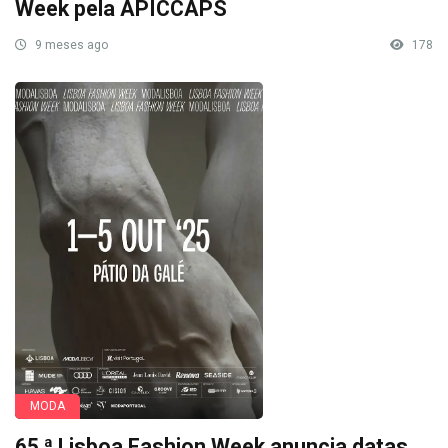
Week pela APICCAPS
9 meses ago
178
MODA
65.ª Lisboa Fashion Week anuncia datas