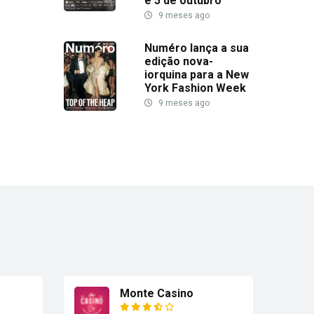
e 5 de outubro
9 meses ago
Numéro lança a sua
edição nova-
iorquina para a New
York Fashion Week
9 meses ago
Monte Casino