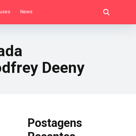
uses
News
rada
odfrey Deeny
Postagens