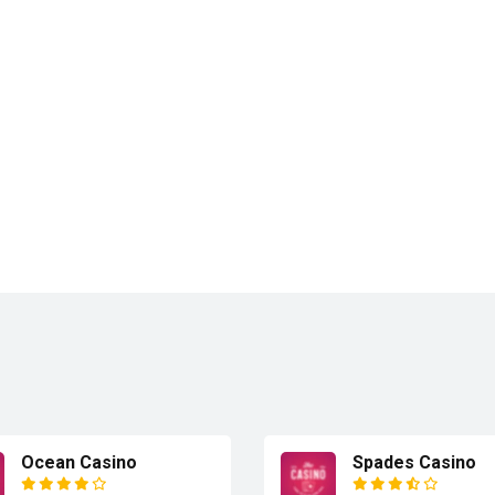
Ocean Casino
Spades Casino