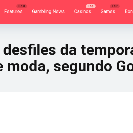
Features
Gambling News
Casinos
Games
Bon
 desfiles da tempo
de moda, segundo G