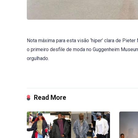
Nota máxima para esta visão ‘hiper’ clara de Pieter M
o primeiro desfile de moda no Guggenheim Museum,
orgulhado.
Read More