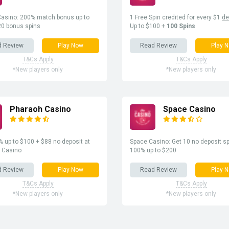
asino: 200% match bonus up to
1 Free Spin credited for every $1
de
20 bonus spins
Up to $100 +
100 Spins
d Review
Play Now
Read Review
Play 
T&Cs Apply
T&Cs Apply
*New players only
*New players only
Pharaoh Casino
Space Casino
 up to $100 + $88 no deposit at
Space Casino: Get 10 no deposit sp
 Casino
100% up to $200
d Review
Play Now
Read Review
Play 
T&Cs Apply
T&Cs Apply
*New players only
*New players only