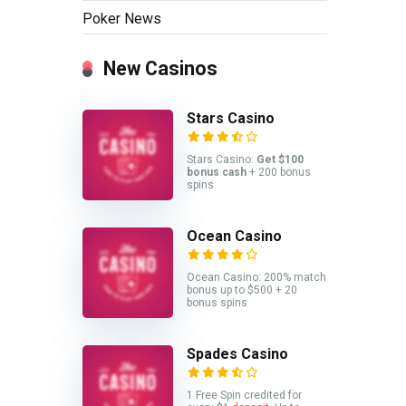
Poker News
New Casinos
Stars Casino
Stars Casino:
Get $100
bonus cash
+ 200 bonus
spins
Ocean Casino
Ocean Casino: 200% match
bonus up to $500 + 20
bonus spins
Spades Casino
1 Free Spin credited for