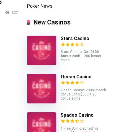
o
Poker News
327
New Casinos
Stars Casino
Stars Casino:
Get $100
bonus cash
+ 200 bonus
spins
Ocean Casino
Ocean Casino: 200% match
bonus up to $500 + 20
bonus spins
Spades Casino
1 Free Spin credited for