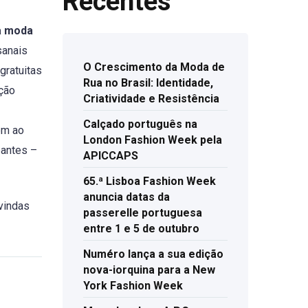
Recentes
a moda
sanais
O Crescimento da Moda de
gratuitas
Rua no Brasil: Identidade,
ução
Criatividade e Resistência
Calçado português na
em ao
London Fashion Week pela
pantes –
APICCAPS
65.ª Lisboa Fashion Week
anuncia datas da
 vindas
passerelle portuguesa
entre 1 e 5 de outubro
Numéro lança a sua edição
nova-iorquina para a New
York Fashion Week