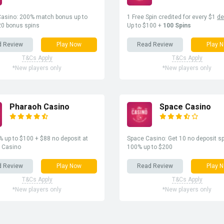
asino: 200% match bonus up to
1 Free Spin credited for every $1
de
20 bonus spins
Up to $100 +
100 Spins
d Review
Play Now
Read Review
Play 
T&Cs Apply
T&Cs Apply
*New players only
*New players only
Pharaoh Casino
Space Casino
 up to $100 + $88 no deposit at
Space Casino: Get 10 no deposit sp
 Casino
100% up to $200
d Review
Play Now
Read Review
Play 
T&Cs Apply
T&Cs Apply
*New players only
*New players only