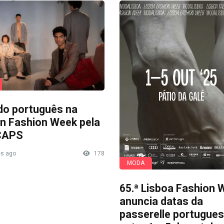
do português na
n Fashion Week pela
CAPS
s ago
178
MODA
65.ª Lisboa Fashion 
anuncia datas da
passerelle portugue