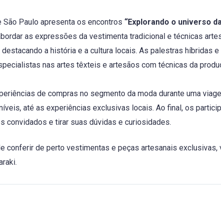
se São Paulo apresenta os encontros
“Explorando o universo d
 abordar as expressões da vestimenta tradicional e técnicas arte
destacando a história e a cultura locais. As palestras híbridas e 
specialistas nas artes têxteis e artesãos com técnicas da prod
experiências de compras no segmento da moda durante uma viag
veis, até as experiências exclusivas locais. Ao final, os partici
os convidados e tirar suas dúvidas e curiosidades.
de conferir de perto vestimentas e peças artesanais exclusivas,
raki.