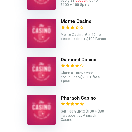
every $1
deposit
. Up to
$100 +
100 Spins
Monte Casino
Monte Casino: Get 10 no
deposit spins + $100 Bonus
Diamond Casino
Claim a 100% deposit
bonus up to $250 +
free
spins
Pharaoh Casino
Get 100% up to $100 + $88
no deposit at Pharaoh
Casino