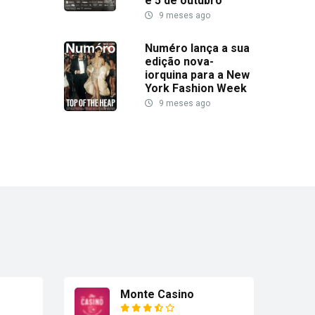
e 5 de outubro
9 meses ago
Numéro lança a sua
edição nova-
iorquina para a New
York Fashion Week
9 meses ago
Monte Casino