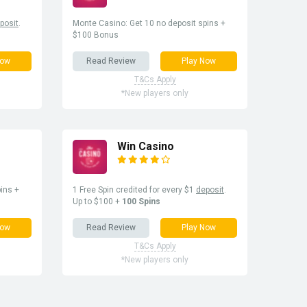
posit
.
Monte Casino: Get 10 no deposit spins +
$100 Bonus
Now
Read Review
Play Now
T&Cs Apply
*New players only
Win Casino
ins +
1 Free Spin credited for every $1
deposit
.
Up to $100 +
100 Spins
Now
Read Review
Play Now
T&Cs Apply
*New players only