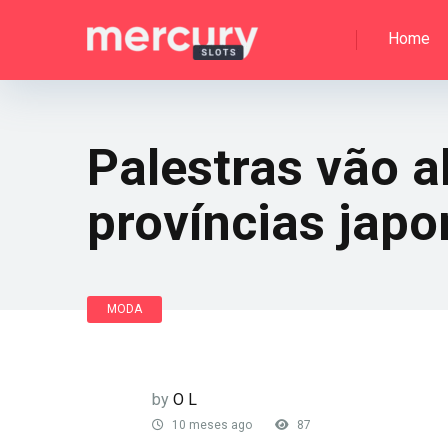
Home
Palestras vão 
províncias jap
MODA
by
O L
10 meses ago
87