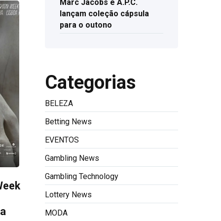
Marc Jacobs e A.P.C.
lançam coleção cápsula
para o outono
Categorias
BELEZA
Betting News
EVENTOS
Gambling News
Gambling Technology
Week
Lottery News
sa
MODA