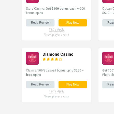
Stars Casino:
Get $100 bonus cash
+ 200
Ocean C
bonus spins
$500 + 
Read Review
Play Now
Rea
T&Cs Apply
*New players only
Diamond Casino
Claim a 100% deposit bonus up to $250 +
Get 100%
free spins
Pharaoh
Read Review
Play Now
Rea
T&Cs Apply
*New players only