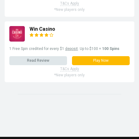
T&Cs Apply
*New players only
Win Casino
1 Free Spin credited for every $1
deposit
. Up to $100 +
100 Spins
Read Review
Play Now
T&Cs Apply
*New players only