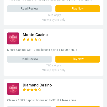
Read Review
Play Now
T&Cs Apply
*New players only
Monte Casino
Monte Casino: Get 10 no deposit spins + $100 Bonus
Read Review
Play Now
T&Cs Apply
*New players only
Diamond Casino
Claim a 100% deposit bonus up to $250 +
free spins