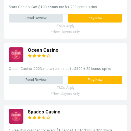
Stars Casino:
Get $100 bonus cash
+ 200 bonus spins
Read Review
Play Now
T&Cs Apply
*New players only
Ocean Casino
Ocean Casino: 200% match bonus up to $500 + 20 bonus spins
Read Review
Play Now
T&Cs Apply
*New players only
Spades Casino
1 Free Spin credited for every $1
deposit
. Up to $100 +
100 Spins