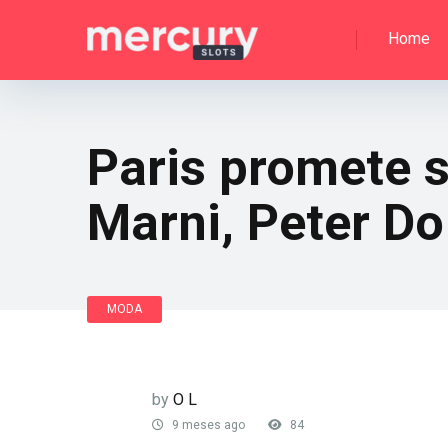
Home
Paris promete 
Marni, Peter Do
MODA
by
O L
9 meses ago
84