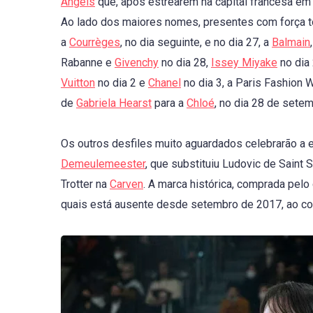
Angels
que, após estrearem na capital francesa em
Ao lado dos maiores nomes, presentes com força to
a
Courrèges
, no dia seguinte, e no dia 27, a
Balmain
Rabanne e
Givenchy
no dia 28,
Issey Miyake
no dia
Vuitton
no dia 2 e
Chanel
no dia 3, a Paris Fashion 
de
Gabriela Hearst
para a
Chloé
, no dia 28 de sete
Os outros desfiles muito aguardados celebrarão a es
Demeulemeester
, que substituiu Ludovic de Saint
Trotter na
Carven
. A marca histórica, comprada pelo
quais está ausente desde setembro de 2017, ao cont