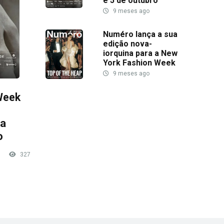
e 5 de outubro
9 meses ago
Numéro lança a sua
edição nova-
iorquina para a New
York Fashion Week
9 meses ago
Week
sa
o
327