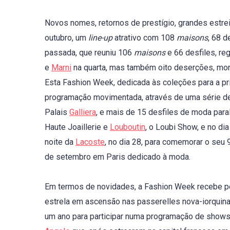
Novos nomes, retornos de prestígio, grandes estre
outubro, um
line-up
atrativo com 108
maisons
, 68 
passada, que reuniu 106
maisons
e 66 desfiles, re
e
Marni
na quarta, mas também oito deserções, mo
Esta Fashion Week, dedicada às coleções para a p
programação movimentada, através de uma série de
Palais
Galliera
, e mais de 15 desfiles de moda para
Haute Joaillerie e
Louboutin
, o Loubi Show, e no di
noite da
Lacoste
, no dia 28, para comemorar o seu 
de setembro em Paris dedicado à moda.
Em termos de novidades, a Fashion Week recebe pel
estrela em ascensão nas passerelles nova-iorqui
um ano para participar numa programação de shows 