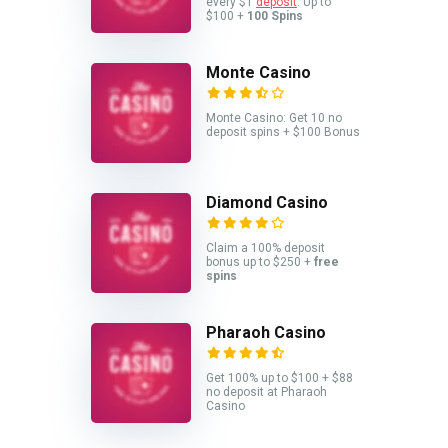
every $1
deposit
. Up to
$100 +
100 Spins
Monte Casino
Monte Casino: Get 10 no
deposit spins + $100 Bonus
Diamond Casino
Claim a 100% deposit
bonus up to $250 +
free
spins
Pharaoh Casino
Get 100% up to $100 + $88
no deposit at Pharaoh
Casino