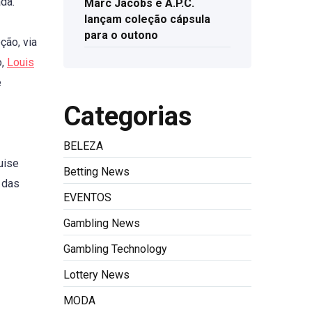
da.
Marc Jacobs e A.P.C.
lançam coleção cápsula
para o outono
ção, via
o,
Louis
e
Categorias
BELEZA
uise
Betting News
 das
EVENTOS
Gambling News
Gambling Technology
Lottery News
MODA