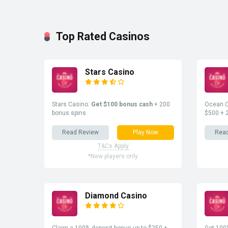
Top Rated Casinos
Stars Casino
Stars Casino:
Get $100 bonus cash
+ 200
Ocean C
bonus spins
$500 + 
Read Review
Play Now
Rea
T&Cs Apply
*New players only
Diamond Casino
Claim a 100% deposit bonus up to $250 +
Get 100%