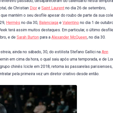
 fevereiro passado, desapareceram do calendário nesta tempora
tal, de Christian
Dior
e
Saint Laurent
no dia 26 de setembro,
, que mantém o seu desfile apesar do roubo de parte da sua cole
 29,
Hermès
no dia 30,
Balenciaga
e
Valentino
no dia 1 de outubr
Week terá assim muitos destaques. Em particular, o último desfil
mbro, e de
Sarah Burton
para a
Alexander McQueen
, no dia 30.
treia, ainda no sábado, 30, do estilista Stefano Gallici na
Ann
 Sernin em cima da hora, o qual saiu após uma temporada, e de Lo
 grupo chinês Icicle em 2018, retorna às passarelas parisienses,
ratar pela primeira vez um diretor criativo desde então.