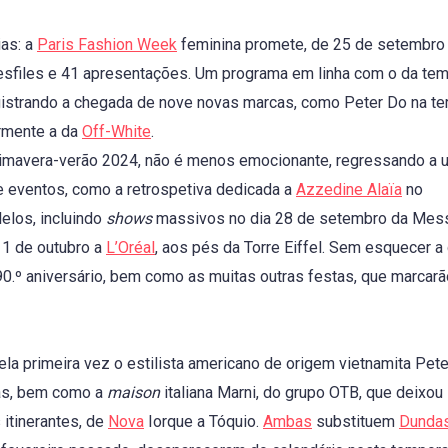
ias: a
Paris Fashion Week
feminina promete, de 25 de setembro 
desfiles e 41 apresentações. Um programa em linha com o da te
gistrando a chegada de nove novas marcas, como Peter Do na ter
rmente a da
Off-White
.
rimavera-verão 2024, não é menos emocionante, regressando a 
 eventos, como a retrospetiva dedicada a
Azzedine Alaïa
no
lelos, incluindo
shows
massivos no dia 28 de setembro da Mes
a 1 de outubro a
L’Oréal
, aos pés da Torre Eiffel. Sem esquecer a
90.º aniversário, bem como as muitas outras festas, que marcarão
a primeira vez o estilista americano de origem vietnamita Pete
nas, bem como a
maison
italiana Marni, do grupo OTB, que deixou
itinerantes, de
Nova
Iorque a Tóquio.
Ambas
substituem
Dunda