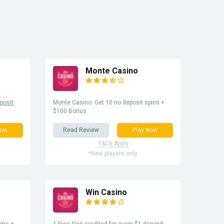
Monte Casino
posit
.
Monte Casino: Get 10 no deposit spins +
$100 Bonus
Now
Read Review
Play Now
T&Cs Apply
*New players only
Win Casino
ins +
1 Free Spin credited for every $1
deposit
.