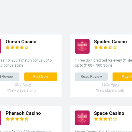
Ocean Casino
Spades Casino
asino: 200% match bonus up to
1 Free Spin credited for every $1
de
20 bonus spins
Up to $100 +
100 Spins
d Review
Play Now
Read Review
Play 
T&Cs Apply
T&Cs Apply
*New players only
*New players only
Pharaoh Casino
Space Casino
 up to $100 + $88 no deposit at
Space Casino: Get 10 no deposit sp