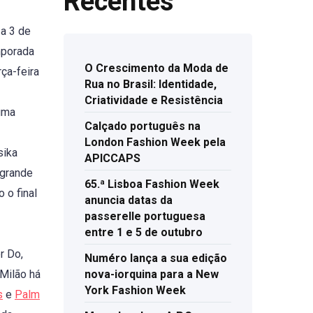
Recentes
a 3 de
mporada
O Crescimento da Moda de
ça-feira
Rua no Brasil: Identidade,
Criatividade e Resistência
uma
Calçado português na
London Fashion Week pela
sika
APICCAPS
 grande
65.ª Lisboa Fashion Week
 o final
anuncia datas da
passerelle portuguesa
entre 1 e 5 de outubro
r Do,
Numéro lança a sua edição
 Milão há
nova-iorquina para a New
York Fashion Week
s
e
Palm