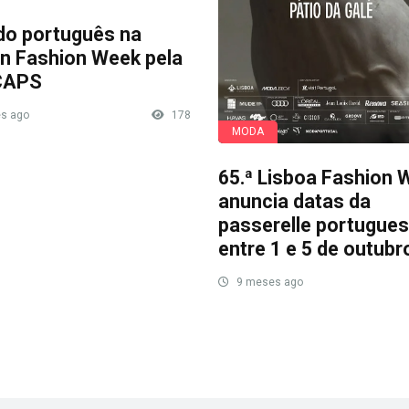
do português na
n Fashion Week pela
CAPS
s ago
178
MODA
65.ª Lisboa Fashion 
anuncia datas da
passerelle portugue
entre 1 e 5 de outubr
9 meses ago