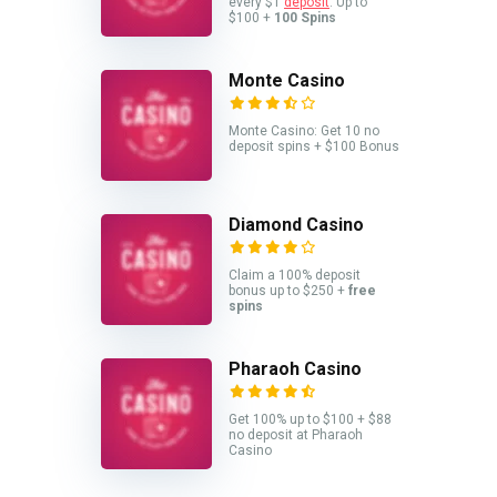
every $1
deposit
. Up to
$100 +
100 Spins
Monte Casino
Monte Casino: Get 10 no
deposit spins + $100 Bonus
Diamond Casino
Claim a 100% deposit
bonus up to $250 +
free
spins
Pharaoh Casino
Get 100% up to $100 + $88
no deposit at Pharaoh
Casino