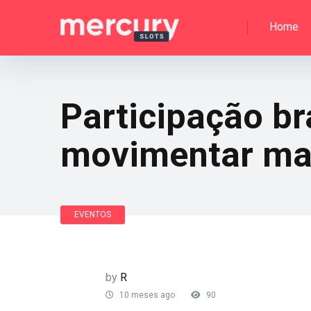
Home
Participação bra
movimentar mai
EVENTOS
by
R
10 meses ago
90