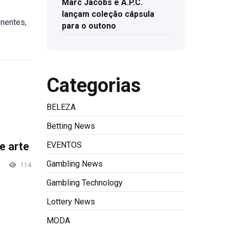
Marc Jacobs e A.P.C.
lançam coleção cápsula
onentes,
para o outono
Categorias
BELEZA
Betting News
e arte
EVENTOS
Gambling News
114
Gambling Technology
Lottery News
MODA