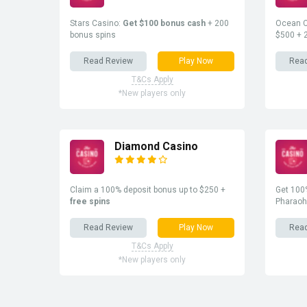
Stars Casino:
Get $100 bonus cash
+ 200
Ocean C
bonus spins
$500 + 
Read Review
Play Now
Rea
T&Cs Apply
*New players only
Diamond Casino
Claim a 100% deposit bonus up to $250 +
Get 100%
free spins
Pharaoh
Read Review
Play Now
Rea
T&Cs Apply
*New players only