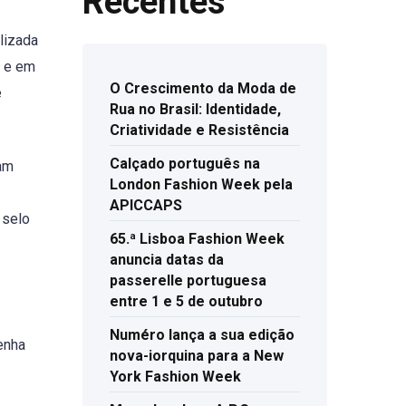
Recentes
lizada
s e em
O Crescimento da Moda de
e
Rua no Brasil: Identidade,
Criatividade e Resistência
Calçado português na
ram
London Fashion Week pela
APICCAPS
 selo
65.ª Lisboa Fashion Week
anuncia datas da
passerelle portuguesa
entre 1 e 5 de outubro
Numéro lança a sua edição
enha
nova-iorquina para a New
York Fashion Week