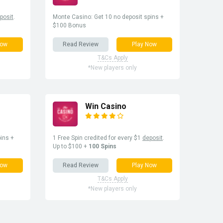
posit
.
Monte Casino: Get 10 no deposit spins +
$100 Bonus
Now
Read Review
Play Now
T&Cs Apply
*New players only
Win Casino
ins +
1 Free Spin credited for every $1
deposit
.
Up to $100 +
100 Spins
Now
Read Review
Play Now
T&Cs Apply
*New players only