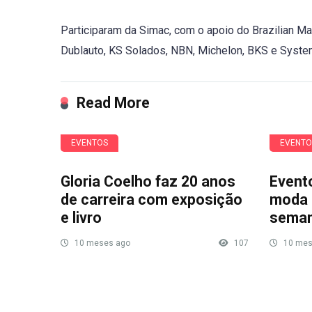
Participaram da Simac, com o apoio do Brazilian Ma
Dublauto, KS Solados, NBN, Michelon, BKS e Syst
Read More
EVENTOS
EVENTO
Gloria Coelho faz 20 anos
Event
de carreira com exposição
moda 
e livro
sema
10 meses ago
107
10 mes