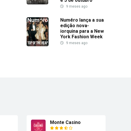
e 5 de outubro
9 meses ago
Numéro lança a sua
edição nova-
iorquina para a New
York Fashion Week
9 meses ago
Monte Casino