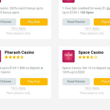
asino: 200% match bonus up to
1 Free Spin credited for every $1
de
20 bonus spins
Up to $100 +
100 Spins
d Review
Play Now
Read Review
Play 
T&Cs Apply
T&Cs Apply
*New players only
*New players only
Pharaoh Casino
Space Casino
 up to $100 + $88 no deposit at
Space Casino: Get 10 no deposit sp
 Casino
100% up to $200
d Review
Play Now
Read Review
Play 
T&Cs Apply
T&Cs Apply
*New players only
*New players only