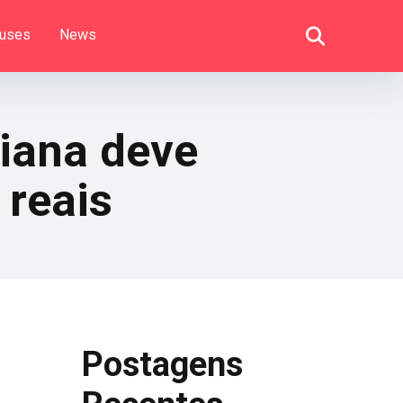
uses
News
liana deve
 reais
Postagens