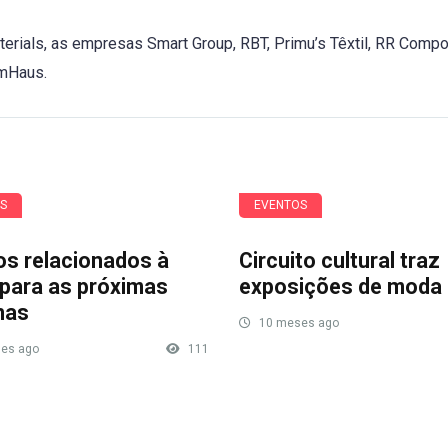
terials, as empresas Smart Group, RBT, Primu’s Têxtil, RR Comp
emHaus.
S
EVENTOS
os relacionados à
Circuito cultural traz
para as próximas
exposições de moda 
nas
10 meses ago
es ago
111