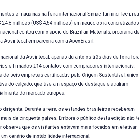
ntes e máquinas na feira internacional Simac Tanning Tech, rea
$ 24,8 milhões (US$ 4,64 milhões) em negócios já concretizado
o nacional contou com o apoio do Brazilian Materials, programa d
la Assintecal em parceria com a ApexBrasil.
nacional da Assintecal, apenas durante os três dias de feira fo
ios e firmados 214 contatos com compradores internacionais,
a de seis empresas certificadas pelo Origem Sustentável, único
tiva do calçado, que tiveram espaço de destaque e atraíram
ialmente do mercado europeu.
 dirigente. Durante a feira, os estandes brasileiros receberam
mais de cinquenta países. Embora o público desta edição não t
or observa que os visitantes estavam mais focados em efetivar
um cenário de instabilidade internacional.