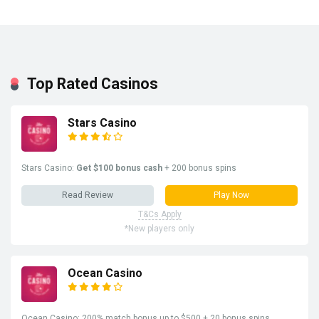
Top Rated Casinos
Stars Casino
Stars Casino:
Get $100 bonus cash
+ 200 bonus spins
Read Review
Play Now
T&Cs Apply
*New players only
Ocean Casino
Ocean Casino: 200% match bonus up to $500 + 20 bonus spins