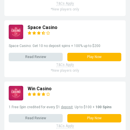
T&Cs Apply
*New players only
Space Casino
Space Casino: Get 10 no deposit spins + 100% up to $200
Read Review
Play Now
T&Cs Apply
*New players only
Win Casino
1 Free Spin credited for every $1
deposit
. Up to $100 +
100 Spins
Read Review
Play Now
T&Cs Apply