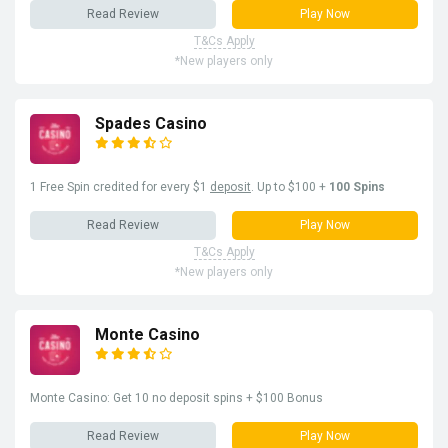
Read Review
Play Now
T&Cs Apply
*New players only
Spades Casino
1 Free Spin credited for every $1
deposit
. Up to $100 +
100 Spins
Read Review
Play Now
T&Cs Apply
*New players only
Monte Casino
Monte Casino: Get 10 no deposit spins + $100 Bonus
Read Review
Play Now