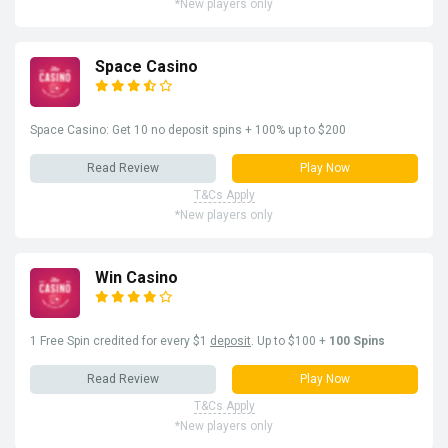
*New players only
Space Casino
Space Casino: Get 10 no deposit spins + 100% up to $200
Read Review
Play Now
T&Cs Apply
*New players only
Win Casino
1 Free Spin credited for every $1
deposit
. Up to $100 +
100 Spins
Read Review
Play Now
T&Cs Apply
*New players only