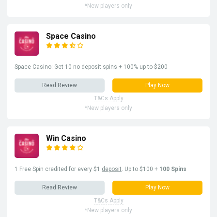
*New players only
Space Casino
Space Casino: Get 10 no deposit spins + 100% up to $200
Read Review
Play Now
T&Cs Apply
*New players only
Win Casino
1 Free Spin credited for every $1
deposit
. Up to $100 +
100 Spins
Read Review
Play Now
T&Cs Apply
*New players only