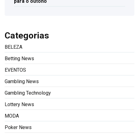
para o outono
Categorias
BELEZA
Betting News
EVENTOS
Gambling News
Gambling Technology
Lottery News
MODA
Poker News