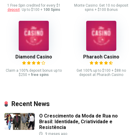
1 Free Spin credited for every $1
Monte Casino: Get 10 no deposit
deposit
. Up to $100 +
100 Spins
spins + $100 Bonus
Diamond Casino
Pharaoh Casino
Claim a 100% deposit bonus up to
Get 100% up to $100 + $88 no
$250 +
free spins
deposit at Pharaoh Casino
Recent News
O Crescimento da Moda de Rua no
Brasil: Identidade, Criatividade e
Resistência
9 meses ago