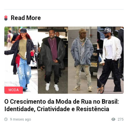
Read More
MODA
O Crescimento da Moda de Rua no Brasil:
Identidade, Criatividade e Resistência
9 meses ago
275