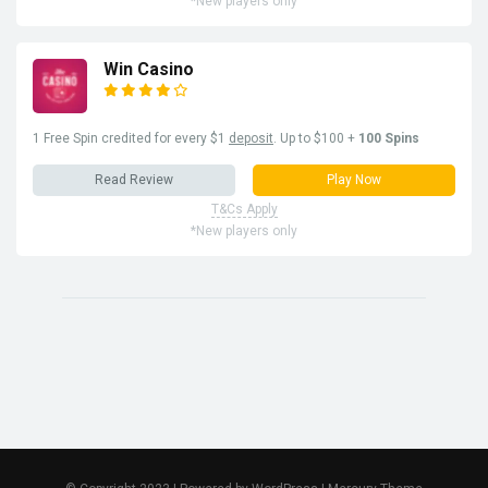
*New players only
Win Casino
1 Free Spin credited for every $1
deposit
. Up to $100 +
100 Spins
Read Review
Play Now
T&Cs Apply
*New players only